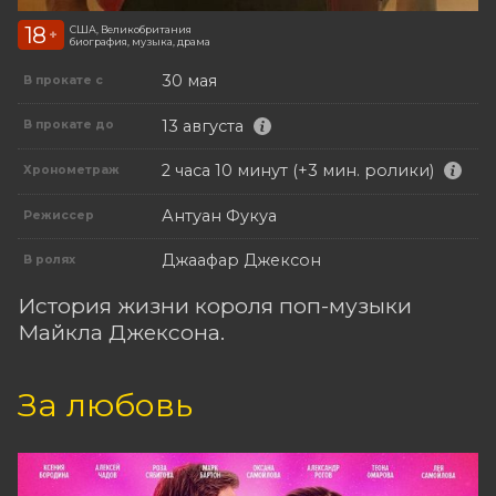
18
США, Великобритания
+
биография, музыка, драма
30 мая
В прокате с
13 августа
В прокате до
2 часа 10 минут (+3 мин. ролики)
Хронометраж
Антуан Фукуа
Режиссер
Джаафар Джексон
В ролях
История жизни короля поп-музыки
Майкла Джексона.
За любовь