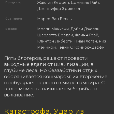
Жаклин Керрен, Доминик Райт,
Продюсер
Дженнифер Эрикссон
Марко Ван Белль
Сценарист
Молли Макканн, Дэйзи Джелли,
В ролях
Шарлотта Брэдли, Флинн Грэй,
Клинтон Либерти, Ниам Хоган, Риз
Мэннион, Гэвин О’Коннор-Даффи
Пять блогеров, решают провести
выходные вдали от цивилизации, в
глубине леса. Но беззаботный отдых
оборачивается кошмаром: их вторжение
пробуждает первого в мире вампира. С
этого момента начинается борьба за
выживание.
Катастрофа. Удар из