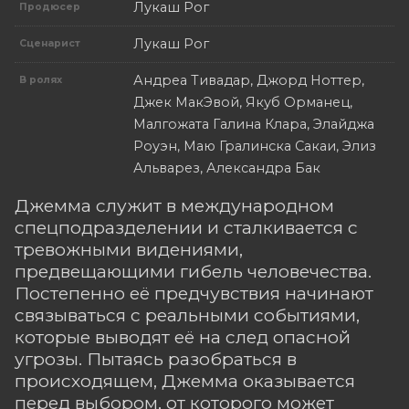
Лукаш Рог
Продюсер
Лукаш Рог
Сценарист
Андреа Тивадар, Джорд Ноттер,
В ролях
Джек МакЭвой, Якуб Орманец,
Малгожата Галина Клара, Элайджа
Роуэн, Маю Гралинска Сакаи, Элиз
Альварез, Александра Бак
Джемма служит в международном
спецподразделении и сталкивается с
тревожными видениями,
предвещающими гибель человечества.
Постепенно её предчувствия начинают
связываться с реальными событиями,
которые выводят её на след опасной
угрозы. Пытаясь разобраться в
происходящем, Джемма оказывается
перед выбором, от которого может