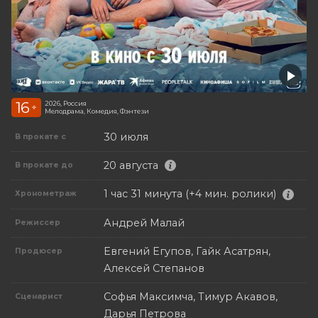
16
2026, Россия
+
Мелодрама, Комедия, Фэнтези
30 июля
В прокате с
20 августа
В прокате до
1 час 31 минута (+4 мин. ролики)
Хронометраж
Андрей Малай
Режиссер
Евгений Егупов, Гайк Асатрян,
Продюсер
Алексей Степанов
Софья Максимча, Тимур Акавов,
Сценарист
Дарья Петрова