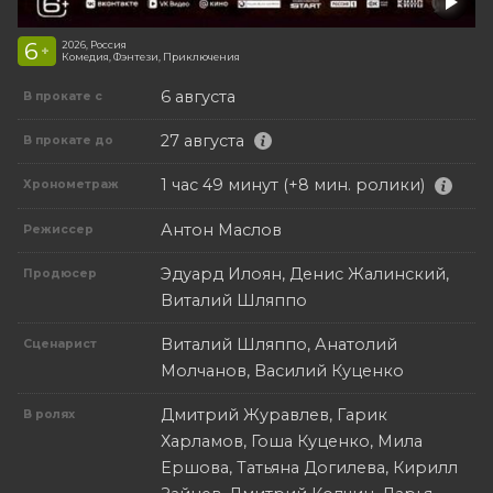
6
2026, Россия
+
Комедия, Фэнтези, Приключения
6 августа
В прокате с
27 августа
В прокате до
1 час 49 минут (+8 мин. ролики)
Хронометраж
Антон Маслов
Режиссер
Эдуард Илоян, Денис Жалинский,
Продюсер
Виталий Шляппо
Виталий Шляппо, Анатолий
Сценарист
Молчанов, Василий Куценко
Дмитрий Журавлев, Гарик
В ролях
Харламов, Гоша Куценко, Мила
Ершова, Татьяна Догилева, Кирилл