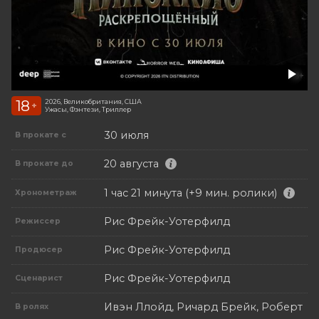
18
2026, Великобритания, США
+
Ужасы, Фэнтези, Триллер
30 июля
В прокате с
20 августа
В прокате до
1 час 21 минута (+9 мин. ролики)
Хронометраж
Рис Фрейк-Уотерфилд
Режиссер
Рис Фрейк-Уотерфилд
Продюсер
Рис Фрейк-Уотерфилд
Сценарист
Ивэн Ллойд, Ричард Брейк, Роберт
В ролях