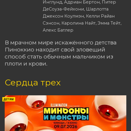
Инглунд, Адриан Бертон, Питер
ДеСоуза-Фейхони, Шарлотта
Джексон Коулмэн, Келли Райан
Сэнсон, Каролина Найт, Эмма Тейт,
Алекс Батлер
В мрачном мире искажённого детства
Пиноккио находит свой зловещий
способ стать обычным мальчиком из
плоти и крови.
Сердца трех
ДЕТЯМ