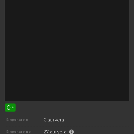
0
+
6 августа
В прокате с
27 августа
В прокате до