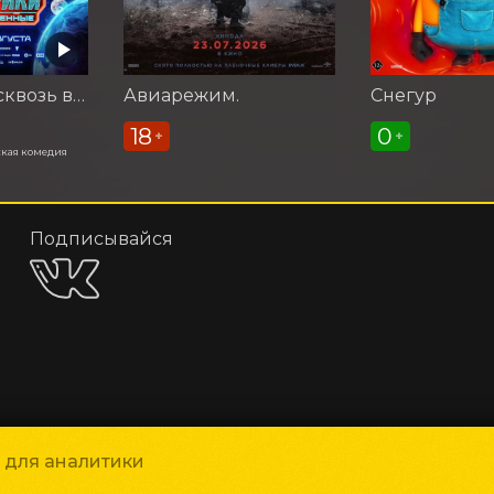
Смешарики сквозь вселенные
Авиарежим.
Снегур
18
0
+
+
кая комедия
Подписывайся
и для аналитики