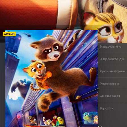
АРХИВ
В прокате с
В прокате до
Хронометраж
Режиссер
Сценарист
В ролях