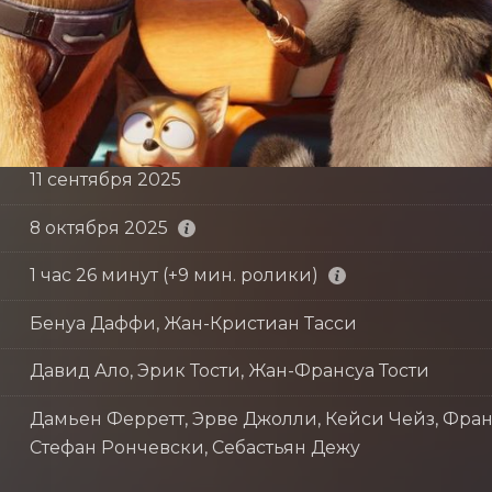
11 сентября 2025
8 октября 2025
1 час 26 минут (+9 мин. ролики)
Бенуа Даффи, Жан-Кристиан Тасси
Давид Ало, Эрик Тости, Жан-Франсуа Тости
Дамьен Ферретт, Эрве Джолли, Кейси Чейз, Фра
Стефан Рончевски, Себастьян Дежу