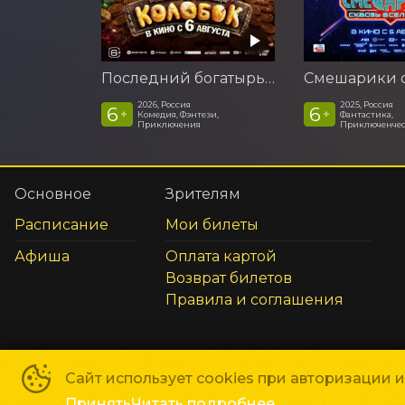
Последний богатырь. Колобок
2026, Россия
2025, Россия
6
6
+
+
Комедия, Фэнтези,
Фантастика,
Приключения
Приключенчес
Основное
Зрителям
Расписание
Мои билеты
Афиша
Оплата картой
Возврат билетов
Правила и соглашения
Сайт использует cookies при авторизации 
Сеть кинотеатров «Мир Кино»
©
2018-
2026
Принять
Читать подробнее