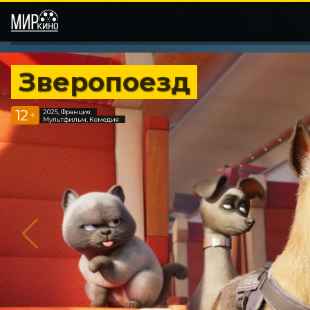
Зверопоезд
12
2025, Франция
+
Мультфильм, Комедия