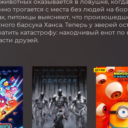
животных оказывается в ловушке, когд
но трогается с места без людей на борт
ах, питомцы выясняют, что произошедш
ного барсука Ханса. Теперь у зверей ос
атить катастрофу: находчивый енот по к
асти друзей.
ДЕТЯМ