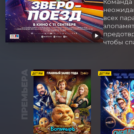
Команда 
неожидан
всех пар
злопамят
предотвр
чтобы сп
ПРЕМЬЕРА
ДЕТЯМ
ДЕТЯМ