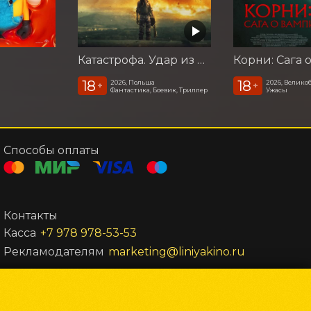
Катастрофа. Удар из космоса
18
18
2026, Польша
2026, Велико
+
+
Фантастика, Боевик, Триллер
Ужасы
Способы оплаты
Контакты
Касса
+7 978 978-53-53
Рекламодателям
marketing@liniyakino.ru
Powered by
p24.app