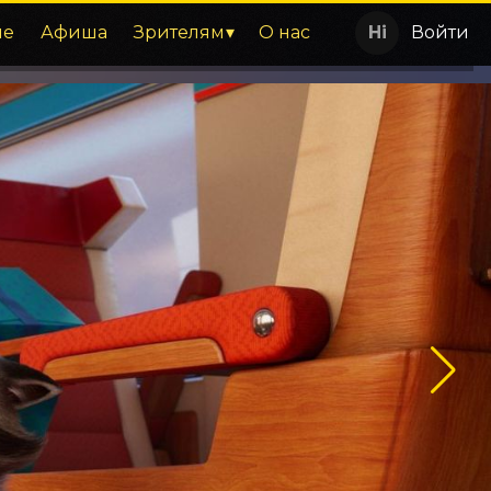
ие
Афиша
Зрителям
О нас
Войти