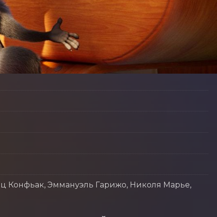
нц Конфьак, Эммануэль Гарижо, Николя Марье,