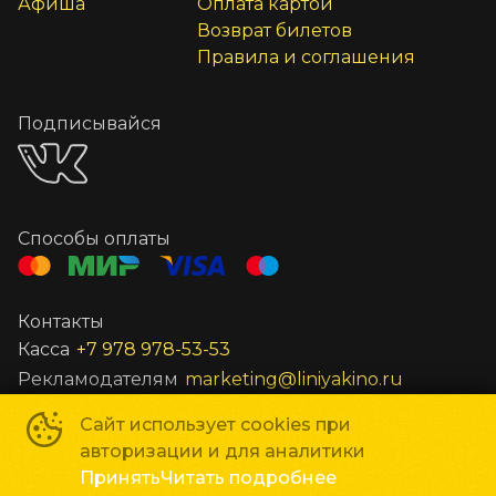
Афиша
Оплата картой
Возврат билетов
Правила и соглашения
Подписывайся
Способы оплаты
Контакты
Касса
+7 978 978-53-53
Рекламодателям
marketing@liniyakino.ru
Сайт использует cookies при
Сеть кинотеатров «Мир Кино»
©
2018-
2026
авторизации и для аналитики
Powered by
p24.app
Принять
Читать подробнее