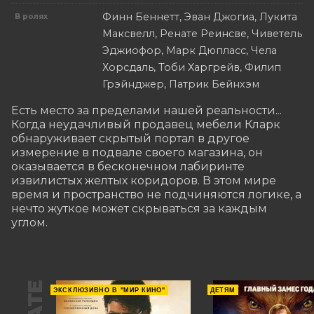
Финн Беннетт, Эван Джогиа, Лукита
В ролях
Максвелл, Ренате Реинсве, Чиветель
Эджиофор, Марк Дюпласс, Чела
Хорсдаль, Тоби Харгрейв, Филип
Грэйнджер, Патрик Бейнхэм
Есть место за пределами нашей реальности... 
Когда неудачливый продавец мебели Кларк 
обнаруживает скрытый портал в другое 
измерение в подвале своего магазина, он 
оказывается в бесконечном лабиринте 
извилистых желтых коридоров. В этом мире 
время и пространство не подчиняются логике, а 
нечто жуткое может скрываться за каждым 
углом.
ЭКСКЛЮЗИВНО В "МИР КИНО"
ДЕТЯМ