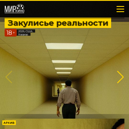
Закулисье реальности
18
2026, США
+
Хоррор
АРХИВ