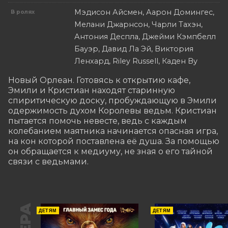
Мэдисон Айсмен, Аарон Домингес,
В ролях
Мелани Джарнсон, Чарли Тахэн,
Антония Деспла, Джейми Кэмпбелл
Бауэр, Давид Ла Эй, Виктория
Ленхард, Riley Russell, Каден Ву
Новый Орлеан. Готовясь к открытию кафе, 
Эмили и Кристиан находят старинную 
спиритическую доску, пробуждающую в Эмили 
одержимость духом Королевы ведьм. Кристиан 
пытается помочь невесте, ведь с каждым 
колебанием маятника начинается опасная игра, 
на кон которой поставлена её душа. За помощью 
он обращается к медиуму, не зная о его тайной 
связи с ведьмами.
ДЕТЯМ
ДЕТЯМ