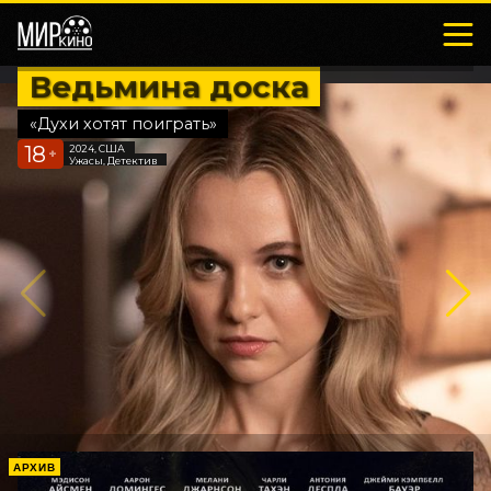
Ведьмина доска
«Духи хотят поиграть»
18
2024, США
+
Ужасы, Детектив
АРХИВ