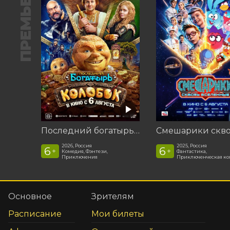
ПРЕМЬЕРА
Последний богатырь. Колобок
2026, Россия
2025, Россия
6
6
+
+
Комедия, Фэнтези,
Фантастика,
Приключения
Приключенческая к
Основное
Зрителям
Расписание
Мои билеты