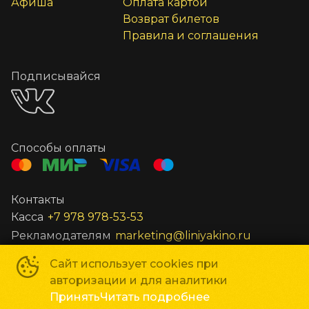
Афиша
Оплата картой
Возврат билетов
Правила и соглашения
Подписывайся
Способы оплаты
Контакты
Касса
+7 978 978-53-53
Рекламодателям
marketing@liniyakino.ru
Сайт использует cookies при
Сеть кинотеатров «Мир Кино»
©
2018-
2026
авторизации и для аналитики
Powered by
p24.app
Принять
Читать подробнее