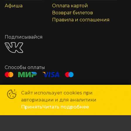
Афиша
Оплата картой
Возврат билетов
Правила и соглашения
Подписывайся
Способы оплаты
Контакты
Сайт использует cookies при
Касса
+7 978 978-53-53
авторизации и для аналитики
Рекламодателям
marketing@liniyakino.ru
Принять
Читать подробнее
Сеть кинотеатров «Мир Кино»
©
2018-
2026
Powered by
p24.app