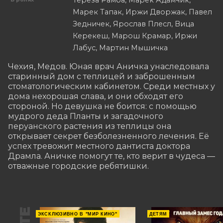
Марек Тапак, Иржи Дворжак, Павел
Зедничек, Ярослав Плесл, Вица
Керекеш, Марош Крамар, Иржи
Лабус, Мартин Мышичка
Чехия, Медов. Юная врач Аничка унаследовала 
старинный дом с теплицей и заброшенным 
стоматологическим кабинетом. Среди местных у 
дома нехорошая слава, и они обходят его 
стороной. Но девушка не боится: с помощью 
мудрого деда Планты и загадочного 
перуанского растения из теплицы она 
открывает секрет безболезненного лечения. Её 
успех тревожит местного дантиста доктора 
Драмла. Аничке помогут те, кто верит в чудеса — 
отважные городские ребятишки.
ЭКСКЛЮЗИВНО В "МИР КИНО"
ДЕТЯМ