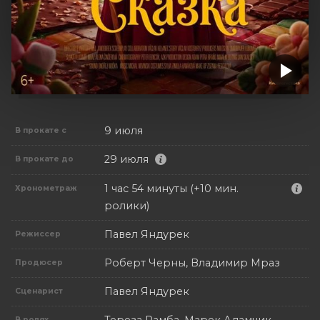
9 июля
В прокате с
29 июля
В прокате до
1 час 54 минуты (+10 мин.
Хронометраж
ролики)
Павел Яндурек
Режиссер
Роберт Черны, Владимир Мраз
Продюсер
Павел Яндурек
Сценарист
Тереза Рамба, Марек Адамчик,
В ролях