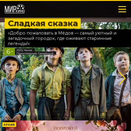
Сладкая сказка
«Добро пожаловать в Мёдов — самый уютный и
загадочный городок, где оживают старинные
легенды!»
6
2025, Чехия
+
Приключения, Семейный
АРХИВ