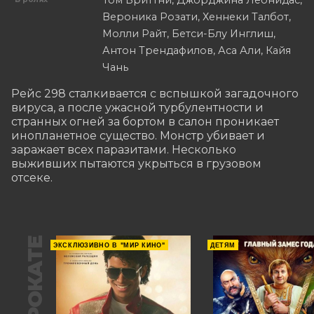
Том Бриттни, Джорджина Леонидас,
Вероника Розати, Хеннеки Талбот,
Молли Райт, Бетси-Блу Инглиш,
Антон Трендафилов, Аса Али, Кайя
Чань
Рейс 298 сталкивается с вспышкой загадочного 
вируса, а после ужасной турбулентности и 
странных огней за бортом в салон проникает 
инопланетное существо. Монстр убивает и 
заражает всех паразитами. Несколько 
выживших пытаются укрыться в грузовом 
отсеке.
В ПРОКАТЕ
ЭКСКЛЮЗИВНО В "МИР КИНО"
ДЕТЯМ