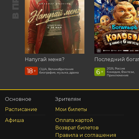
Напугай меня?
2026, Россия
18
США, Великобритания
6
+
+
Комедия, Фэнтези,
биография, музыка, драма
Приключения
Основное
Зрителям
Расписание
Мои билеты
Афиша
Оплата картой
Возврат билетов
Правила и соглашения