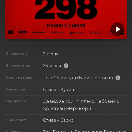
2 июля
В прокате с
23 июля
В прокате до
1 час 25 минут (+8 мин. ролики)
Хронометраж
Стивен Куэйл
Режиссер
Дэвид Хэйринг, Алекс Лебовичи,
Продюсер
Кристиан Меркьюри
Стивен Саско
Сценарист
В ролях