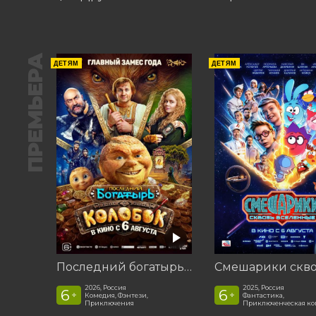
ПРЕМЬЕРА
ДЕТЯМ
ДЕТЯМ
Последний богатырь. Колобок
2026, Россия
2025, Россия
6
6
+
+
Комедия, Фэнтези,
Фантастика,
Приключения
Приключенческая к