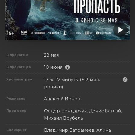
28 мая
В прокате с
10 июня
В прокате до
1 час 22 минуты (+13 мин.
Хронометраж
ролики)
Алексей Ионов
Режиссер
Фёдор Бондарчук, Денис Баглай,
Продюсер
Михаил Врубель
Владимир Батрамеев, Алина
Сценарист