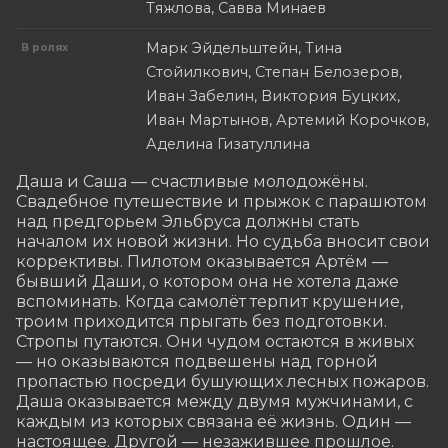
Тяжлова, Савва Минаев
Марк Эйдельштейн, Тина
В ролях
Стойилкович, Степан Белозеров,
Иван Забелин, Виктория Буцких,
Иван Мартынов, Артемий Корочков,
Аделина Гизатуллина
Даша и Саша — счастливые молодожёны. 
Свадебное путешествие и прыжок с парашютом 
над предгорьем Эльбруса должны стать 
началом их новой жизни. Но судьба вносит свои 
коррективы. Пилотом оказывается Артём — 
бывший Даши, о котором она не хотела даже 
вспоминать. Когда самолёт терпит крушение, 
троим приходится прыгать без подготовки. 
Стропы путаются. Они чудом остаются в живых 
— но оказываются подвешены над горной 
пропастью посреди бушующих лесных пожаров. 
Даша оказывается между двумя мужчинами, с 
каждым из которых связана её жизнь. Один — 
настоящее. Другой — незажившее прошлое.