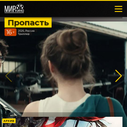
Пропасть
16
2026, Россия
+
Триллер
АРХИВ