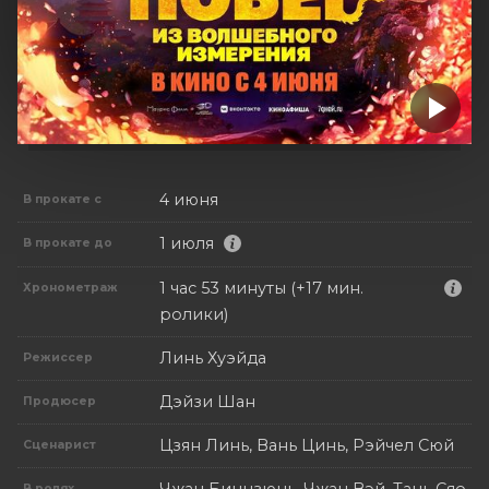
4 июня
В прокате с
1 июля
В прокате до
1 час 53 минуты (+17 мин.
Хронометраж
ролики)
Линь Хуэйда
Режиссер
Дэйзи Шан
Продюсер
Цзян Линь, Вань Цинь, Рэйчел Сюй
Сценарист
Чжан Бинцзюнь, Чжан Вэй, Тань Сяо,
В ролях