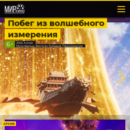
Побег из волшебного
измерения
6
2026, Китай
+
Мультфильм, Фэнтези, Комедия, Приключения
АРХИВ