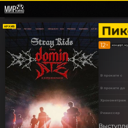
Пик
АРХИВ
12
+
концерт, м
В прокате с
В прокате до
Хронометраж
Режиссер
Выступле