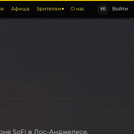
ие
Афиша
Зрителям
О нас
Войти
оне SoFi в Лос-Анджелесе, 