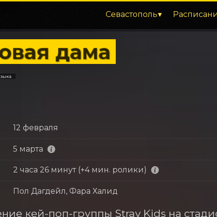
Севастополь
Расписан
овая дама
узыка
12 февраля
5 марта
2 часа 26 минут (+4 мин. ролики)
Пол Дагдейл, Фара Халид
ние кей-поп-группы Stray Kids на стади