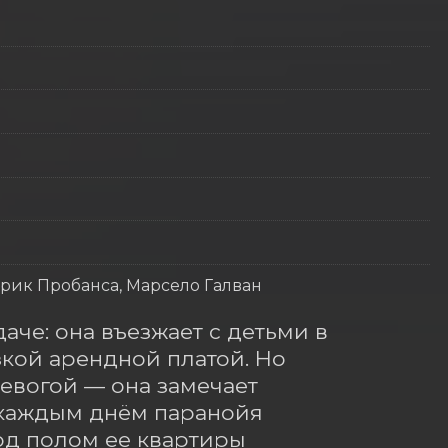
Эрик Пробанса, Марсело Галван
аче: она въезжает с детьми в 
ой арендной платой. Но 
вогой — она замечает 
каждым днём паранойя 
од полом ее квартиры 