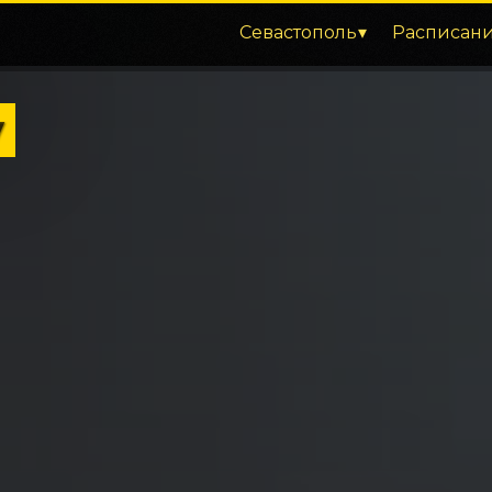
Севастополь
Расписан
у