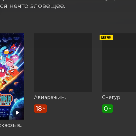
ся нечто зловещее.
ДЕТЯМ
Авиарежим.
Снегур
18
0
+
+
Смешарики сквозь вселенные