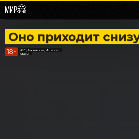
Оно приходит сниз
18
2026, Аргентина, Испания
+
Ужасы