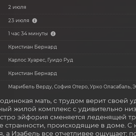
2 июля
23 июля
1 час 34 минуты
Кристиан Бернард
Карлос Хуарес, Гуидо Руд
Кристиан Бернард
Марибель Верду, София Отеро, Урко Оласабаль, 
 одинокая мать, с трудом верит своей уд
ый жилой комплекс с удивительно низк
стро эйфория сменяется леденящей тре
 странности, происходящие в доме. С 
я, а Изабель все отчетливее ощущает: п