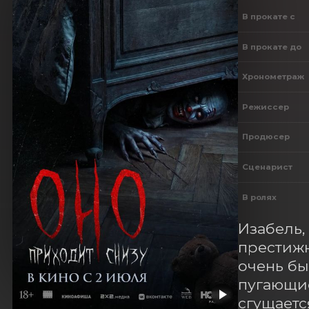
В прокате с
В прокате до
Хронометраж
Режиссер
Продюсер
Сценарист
В ролях
Изабель,
престижн
очень бы
пугающие
сгущаетс