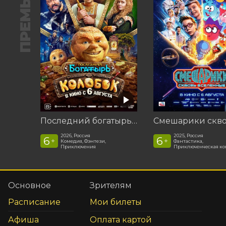
ПРЕМЬЕРА
Последний богатырь. Колобок
2026, Россия
2025, Россия
6
6
+
+
Комедия, Фэнтези,
Фантастика,
Приключения
Приключенческая к
Основное
Зрителям
Расписание
Мои билеты
Афиша
Оплата картой