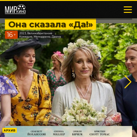
Она сказала «Да!»
16
2023, Великобритания
+
Комедия, Мелодрама, Драма
АРХИВ