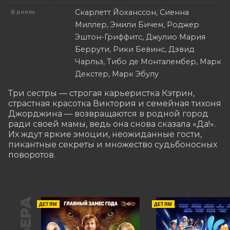
Скарлетт Йоханссон, Сиенна
В ролях
Миллер, Эмили Бичем, Роджер
Эштон-Гриффитс, Джулио Мария
Беррути, Рики Бевинс, Дэвид
Чарльз, Тибо де Монталембер, Марк
Декстер, Марк Эбулу
Три сестры — строгая карьеристка Кэтрин, 
страстная красотка Виктория и семейная тихоня 
Джорджина — возвращаются в родной город 
ради своей мамы, ведь она снова сказала «Да!». 
Их ждут яркие эмоции, неожиданные гости, 
пикантные секреты и множество судьбоносных 
поворотов.
ДЕТЯМ
ДЕТЯМ