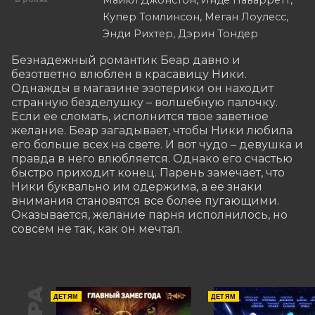
Майкл Джонстон, Инде Наварретт,
Купер Томлинсон, Меган Лоулесс,
Энди Рихтер, Дэрин Тондер
Безнадежный романтик Беар давно и 
безответно влюблен в красавицу Ники. 
Однажды в магазине эзотерики он находит 
странную безделушку – волшебную палочку. 
Если ее сломать, исполнится твое заветное 
желание. Беар загадывает, чтобы Ники любила 
его больше всех на свете. И вот чудо – девушка и 
правда в него влюбляется. Однако его счастью 
быстро приходит конец. Парень замечает, что 
Ники буквально им одержима, а ее знаки 
внимания становятся все более пугающими. 
Оказывается, желание парня исполнилось, но 
совсем не так, как он мечтал.
ДЕТЯМ
ДЕТЯМ