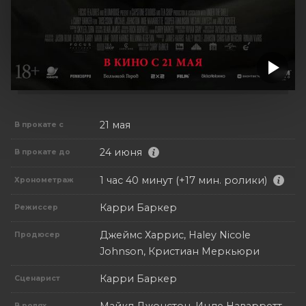
21 мая
В прокате с
24 июня
В прокате до
1 час 40 минут (+17 мин. ролики)
Хронометраж
Карри Баркер
Режиссер
Джеймс Харрис, Haley Nicole
Продюсер
Johnson, Кристиан Меркьюри
Карри Баркер
Сценарист
В ролях