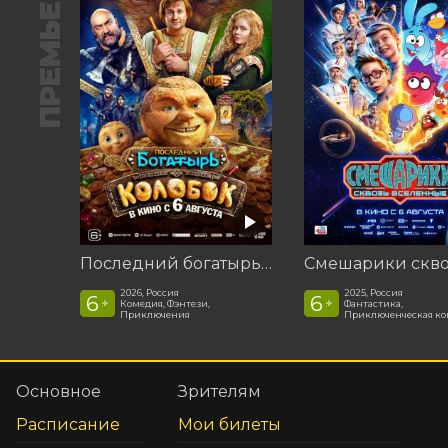
ПРЕМЬЕРА
Последний богатырь. Колобок
2026, Россия
2025, Россия
6
6
+
+
Комедия, Фэнтези,
Фантастика,
Приключения
Приключенческая к
Основное
Зрителям
Расписание
Мои билеты