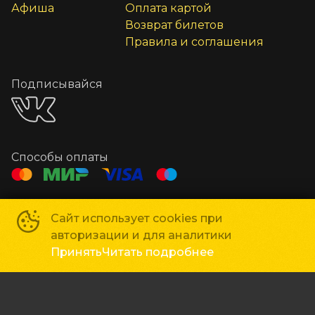
Афиша
Оплата картой
Возврат билетов
Правила и соглашения
Подписывайся
Способы оплаты
Контакты
Сайт использует cookies при
Касса
+7 978 978-53-53
авторизации и для аналитики
Рекламодателям
marketing@liniyakino.ru
Принять
Читать подробнее
Сеть кинотеатров «Мир Кино»
©
2018-
2026
Powered by
p24.app