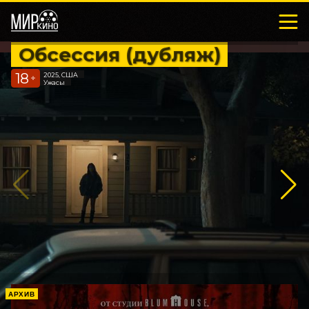
Обсессия (дубляж)
18
2025, США
+
Ужасы
АРХИВ