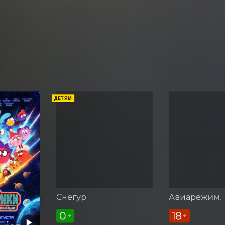
ДЕТЯМ
Снегур
Авиарежим.
0
18
+
+