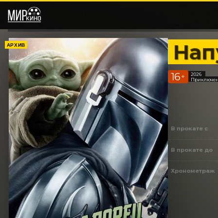
Нап
АРХИВ
16
2026
+
Приключени
В прокате с
В прокате до
Хронометраж