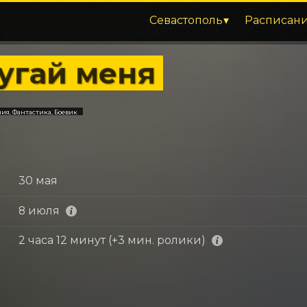
Севастополь
Расписан
угай меня
я, Фантастика, Боевик
30 мая
8 июля
2 часа 12 минут (+3 мин. ролики)