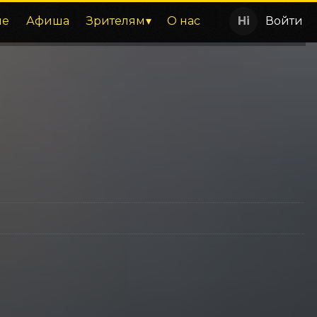
ие
Афиша
Зрителям
О нас
Войти