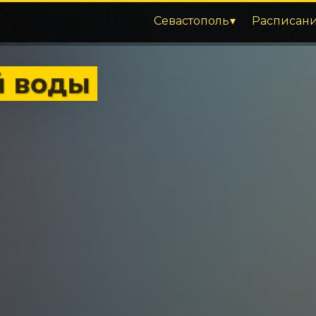
Севастополь
Расписан
й воды