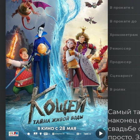
В прокате с
В прокате до
Хронометраж
Режиссер
Продюсер
Сценарист
В ролях
Самый та
наконец 
свадьбе 
просто. 