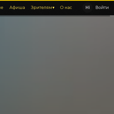
ие
Афиша
Зрителям
О нас
Войти