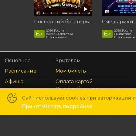
Последний богатырь. Колобок
2026, Россия
2025, Россия
6
6
+
+
Комедия, Фэнтези,
Фантастика,
Приключения
Приключенчес
Основное
Зрителям
Расписание
Мои билеты
Афиша
Оплата картой
Возврат билетов
Правила и соглашения
Сайт использует cookies при авторизации 
Принять
Читать подробнее
Сеть кинотеатров «Мир Кино»
©
2018-
2026