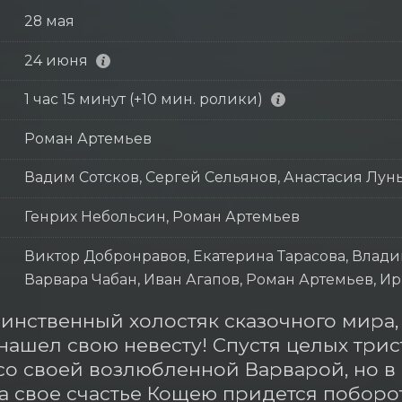
28 мая
24 июня
1 час 15 минут (+10 мин. ролики)
Роман Артемьев
Вадим Сотсков, Сергей Сельянов, Анастасия Лун
Генрих Небольсин, Роман Артемьев
Виктор Добронравов, Екатерина Тарасова, Влади
Варвара Чабан, Иван Агапов, Роман Артемьев, 
инственный холостяк сказочного мира,
нашел свою невесту! Спустя целых трист
со своей возлюбленной Варварой, но в с
За свое счастье Кощею придется поборот