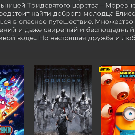
ьницей Тридевятого царства – Моревно
едстоит найти доброго молодца Елисея
ься в опасное путешествие. Множество 
ний и даже свирепый и беспощадный д
ивой воде... Но настоящая дружба и лю
ДЕТЯМ