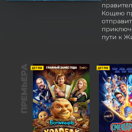
правител
Кощею пр
отправит
приключе
пути к Ж
ПРЕМЬЕРА
ДЕТЯМ
ДЕТЯМ