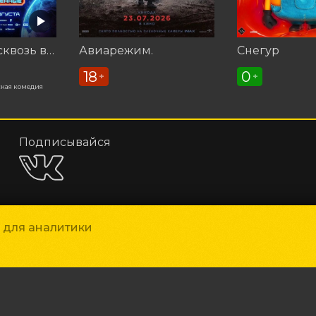
Смешарики сквозь вселенные
Авиарежим.
Снегур
18
0
+
+
кая комедия
Подписывайся
и для аналитики