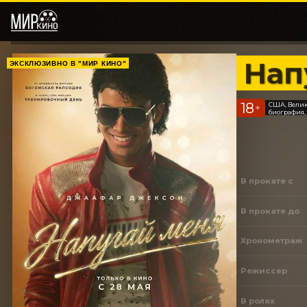
Нап
ЭКСКЛЮЗИВНО В "МИР КИНО"
18
США, Вели
+
биография,
В прокате с
В прокате до
Хронометраж
Режиссер
В ролях