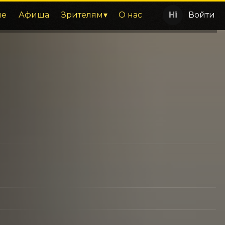
ие
Афиша
Зрителям
О нас
Войти