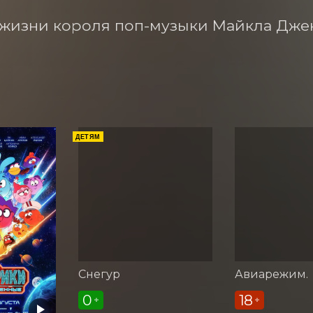
жизни короля поп-музыки Майкла Джек
ДЕТЯМ
Снегур
Авиарежим.
0
18
+
+