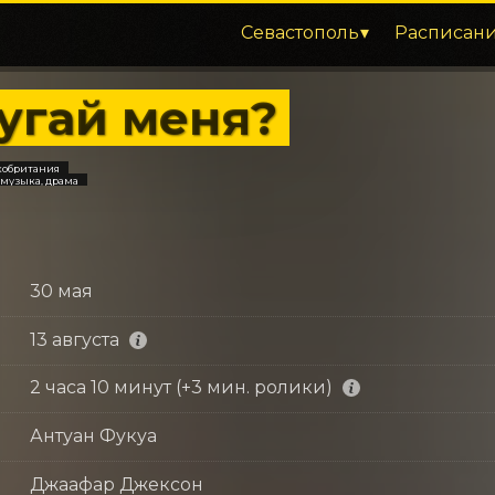
Севастополь
Расписан
угай меня?
кобритания
 музыка, драма
30 мая
13 августа
2 часа 10 минут (+3 мин. ролики)
Антуан Фукуа
Джаафар Джексон