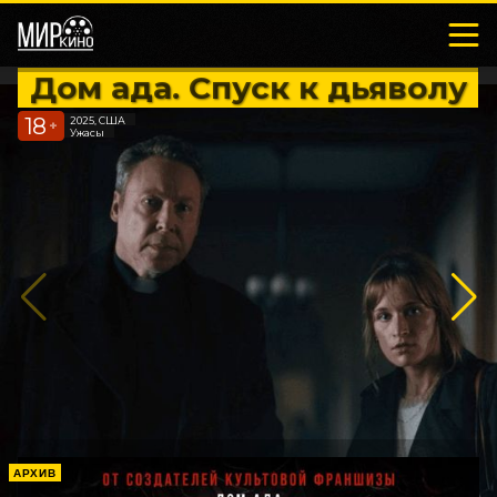
Дом ада. Спуск к дьяволу
18
2025, США
+
Ужасы
АРХИВ