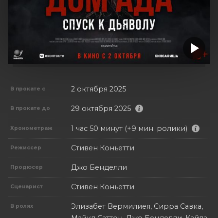
2 октября 2025
В прокате с
29 октября 2025
В прокате до
1 час 50 минут (+9 мин. ролики)
Хронометраж
Стивен Коньетти
Режиссер
Джо Бенделли
Продюсер
Стивен Коньетти
Сценарист
Элизабет Вермилиея, Сирра Савка,
В ролях