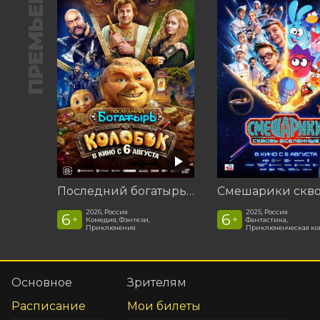
ПРЕМЬЕРА
Последний богатырь. Колобок
2026, Россия
2025, Россия
6
6
+
+
Комедия, Фэнтези,
Фантастика,
Приключения
Приключенческая к
Основное
Зрителям
Расписание
Мои билеты