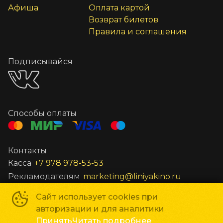
Афиша
Оплата картой
Возврат билетов
Правила и соглашения
Подписывайся
Способы оплаты
Контакты
Касса
+7 978 978-53-53
Рекламодателям
marketing@liniyakino.ru
Сайт использует cookies при
Сеть кинотеатров «Мир Кино»
©
2018-
2026
авторизации и для аналитики
Powered by
p24.app
Принять
Читать подробнее