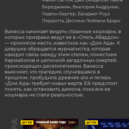
Майкл Саттон, Джо Бенделли, Кайла
Береджикян, Виктория Андруник,
Гидеон Бергер, Бриджет Роуз
Перротта, Дестини Лейлани Браун
Ванесса начинает видеть странные кошмары, в 
которых призраки ведут ее в «Отель Абаддон» 
— проклятое место, известное как «Дом Ада». К 
девушке обращается журналистка, которая 
находит связь между этим отелем, поместьем 
Кармайклов и цепочкой загадочных смертей, 
происходящих десятилетиями. Ванесса 
выясняет, что трагедия, случившаяся в 
прошлом, пробудила древнее зло и теперь 
«Дом Ада» требует новых жертв. Ей предстоит 
понять, как остановить демона, пока все ее 
кошмары не стали реальностью.
ДЕТЯМ
ДЕТЯМ