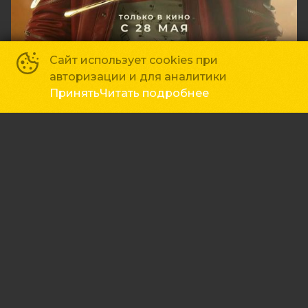
Сайт использует cookies при
авторизации и для аналитики
Принять
Читать подробнее
Авиарежим?
18
+
Мир Кино
, Севастополь
г. Севастополь, ул. Адмирала Фадеева, д. 48
21:05
450 ₽
Основное
Зрителям