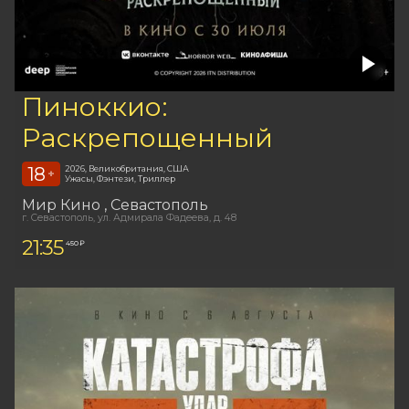
Пиноккио:
Раскрепощенный
18
2026, Великобритания, США
+
Ужасы, Фэнтези, Триллер
Мир Кино
, Севастополь
г. Севастополь, ул. Адмирала Фадеева, д. 48
21:35
450 ₽