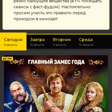
резко пахнущие вещества (в т.ч. посещать
сеансы с фаст-фудом). Настоятельно
просим учесть это правило перед
проходом в кинозал!
Сегодня
Завтра
Вторник
Среда
9 августа
10 августа
11 августа
12 августа
ДЕТЯМ