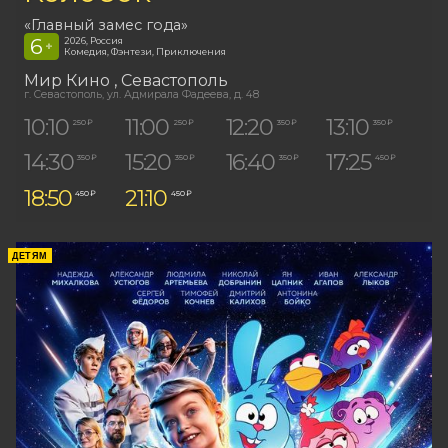
«Главный замес года»
6
2026, Россия
+
Комедия, Фэнтези, Приключения
Мир Кино
, Севастополь
г. Севастополь, ул. Адмирала Фадеева, д. 48
10:10
11:00
12:20
13:10
250 ₽
250 ₽
350 ₽
350 ₽
14:30
15:20
16:40
17:25
350 ₽
350 ₽
350 ₽
450 ₽
18:50
21:10
450 ₽
450 ₽
ДЕТЯМ